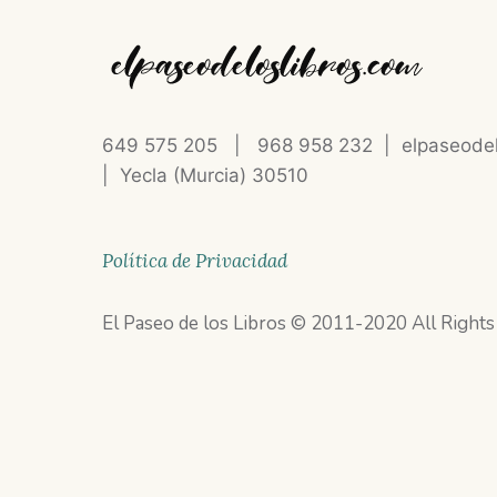
649 575 205
|
968 958 232
|
elpaseode
| Yecla (Murcia) 30510
Política de Privacidad
El Paseo de los Libros © 2011-2020 All Right