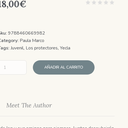
18,00
€
Sku:
9788460669982
Category:
Paula Marco
Tags:
Juvenil
,
Los protectores
,
Yecla
AÑADIR AL CARRITO
Meet The Author