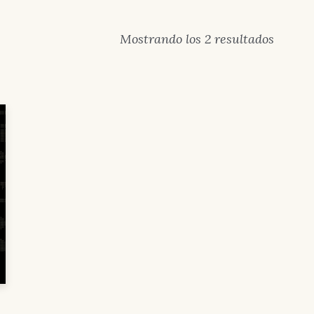
Orden
Mostrando los 2 resultados
por
los
último