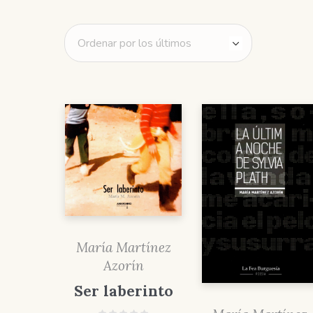
María Martínez
Azorín
Ser laberinto